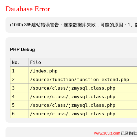
Database Error
(1040) 365建站错误警告：连接数据库失败，可能的原因：1、数
PHP Debug
No.
File
1
/index.php
2
/source/function/function_extend.php
3
/source/class/jzmysql.class.php
4
/source/class/jzmysql.class.php
5
/source/class/jzmysql.class.php
6
/source/class/jzmysql.class.php
www.365jz.com
已经将此