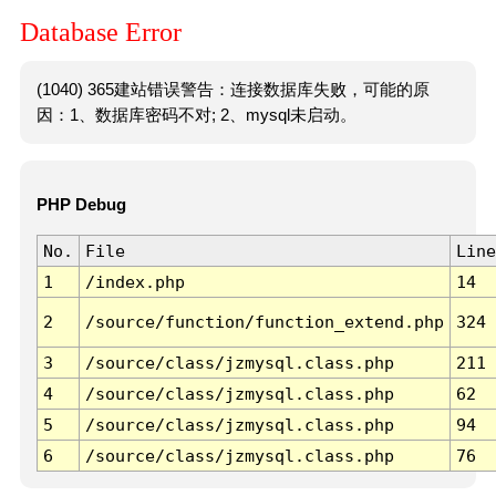
Database Error
(1040) 365建站错误警告：连接数据库失败，可能的原
因：1、数据库密码不对; 2、mysql未启动。
PHP Debug
No.
File
Line
1
/index.php
14
2
/source/function/function_extend.php
324
3
/source/class/jzmysql.class.php
211
4
/source/class/jzmysql.class.php
62
5
/source/class/jzmysql.class.php
94
6
/source/class/jzmysql.class.php
76