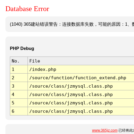
Database Error
(1040) 365建站错误警告：连接数据库失败，可能的原因：1、数
PHP Debug
No.
File
1
/index.php
2
/source/function/function_extend.php
3
/source/class/jzmysql.class.php
4
/source/class/jzmysql.class.php
5
/source/class/jzmysql.class.php
6
/source/class/jzmysql.class.php
www.365jz.com
已经将此