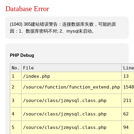
Database Error
(1040) 365建站错误警告：连接数据库失败，可能的原
因：1、数据库密码不对; 2、mysql未启动。
PHP Debug
No.
File
Line
1
/index.php
13
2
/source/function/function_extend.php
1548
3
/source/class/jzmysql.class.php
211
4
/source/class/jzmysql.class.php
62
5
/source/class/jzmysql.class.php
94