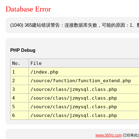
Database Error
(1040) 365建站错误警告：连接数据库失败，可能的原因：1、数
PHP Debug
No.
File
1
/index.php
2
/source/function/function_extend.php
3
/source/class/jzmysql.class.php
4
/source/class/jzmysql.class.php
5
/source/class/jzmysql.class.php
6
/source/class/jzmysql.class.php
www.365jz.com
已经将此