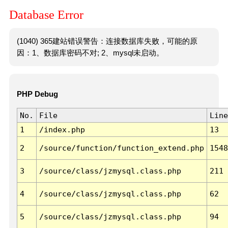
Database Error
(1040) 365建站错误警告：连接数据库失败，可能的原
因：1、数据库密码不对; 2、mysql未启动。
PHP Debug
No.
File
Line
1
/index.php
13
2
/source/function/function_extend.php
1548
3
/source/class/jzmysql.class.php
211
4
/source/class/jzmysql.class.php
62
5
/source/class/jzmysql.class.php
94