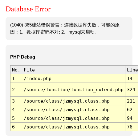
Database Error
(1040) 365建站错误警告：连接数据库失败，可能的原
因：1、数据库密码不对; 2、mysql未启动。
PHP Debug
No.
File
Line
1
/index.php
14
2
/source/function/function_extend.php
324
3
/source/class/jzmysql.class.php
211
4
/source/class/jzmysql.class.php
62
5
/source/class/jzmysql.class.php
94
6
/source/class/jzmysql.class.php
76