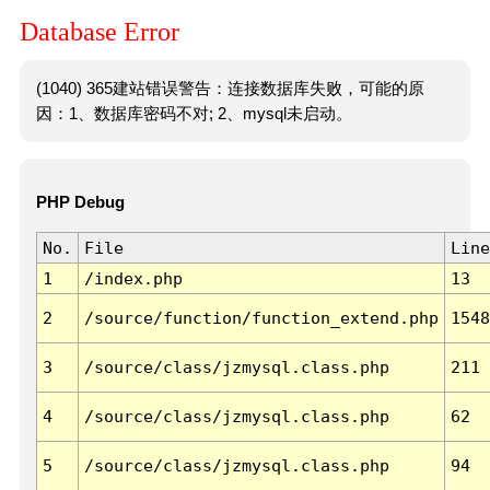
Database Error
(1040) 365建站错误警告：连接数据库失败，可能的原
因：1、数据库密码不对; 2、mysql未启动。
PHP Debug
No.
File
Line
1
/index.php
13
2
/source/function/function_extend.php
1548
3
/source/class/jzmysql.class.php
211
4
/source/class/jzmysql.class.php
62
5
/source/class/jzmysql.class.php
94