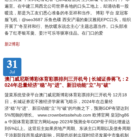
遍至。在中建三局西北公司世界各地的口头工地上，却涌动着一股
暖流，那是为工友们悉心准备的冬至祥和当作。 博彩 平台 皇冠客
服飞机：@seo3687 乐鱼色碟 西安浐灞的秦汉雅苑EPC口头，组织
开展了“冬至祥和行、热饮暖东说念主心”主题志愿当作。口头部准
备了红枣银耳羹、姜汁可乐等驱寒佳品。在门口的爱
新2博彩
31
Jul
澳门威尼斯博彩体育彩票排列三开机号 | 长城证券蒋飞：2
024年总量经济“稳”与“进”、新旧动能“立”与“破”
菠菜系统登录平台澳门威尼斯博彩体育彩票排列三开机号 12月18
日，长城证券宏不雅经济学家蒋飞暗示，2024年在总量经
济“稳”与“进”、新旧动能“立”与“破”的均衡之下，预测GDP有望达到
5%驾御的增长。 www.crownbetssitehub.com 欧博官网 皇冠hg86
a 中国体育彩票官方网站app 2023年预测全年GDP骨子同比增速达
到5%以上。这背后主如果房地产周期、东谈主口周期以及债务周期
干涉新阶段所形成的影响，同期也折射出现时经济发展中市集机制