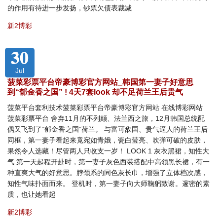
的作用有待进一步发扬，钞票欠债表裁减
新2博彩
30
Jul
菠菜彩票平台帝豪博彩官方网站_韩国第一妻子好意思
到“郁金香之国” ! 4天7套look 却不足荷兰王后贵气
菠菜平台套利技术菠菜彩票平台帝豪博彩官方网站 在线博彩网站
菠菜彩票平台 舍弃11月的不列颠、法兰西之旅，12月韩国总统配
偶又飞到了“郁金香之国”荷兰。 与富可敌国、贵气逼人的荷兰王后
同框，第一妻子看起来竟宛如青娥，瓷白莹亮、吹弹可破的皮肤，
果然令人选藏！尽管两人只收支一岁！ LOOK 1 灰衣黑裙，知性大
气 第一天起程开赴时，第一妻子灰色西装搭配中高领黑长裙，有一
种直爽大气的好意思。脖颈系的同色灰长巾，增强了立体档次感，
知性气味扑面而来。 登机时，第一妻子向大师鞠躬致谢。邃密的素
质，也让她看起
新2博彩