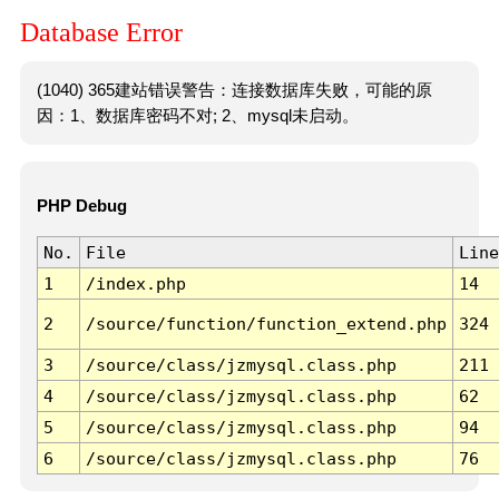
Database Error
(1040) 365建站错误警告：连接数据库失败，可能的原
因：1、数据库密码不对; 2、mysql未启动。
PHP Debug
No.
File
Line
1
/index.php
14
2
/source/function/function_extend.php
324
3
/source/class/jzmysql.class.php
211
4
/source/class/jzmysql.class.php
62
5
/source/class/jzmysql.class.php
94
6
/source/class/jzmysql.class.php
76