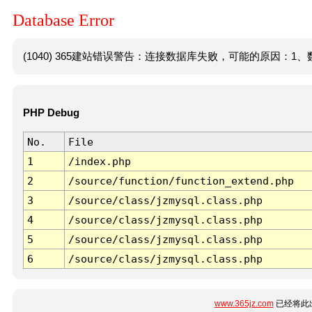
Database Error
(1040) 365建站错误警告：连接数据库失败，可能的原因：1、数
PHP Debug
No.
File
1
/index.php
2
/source/function/function_extend.php
3
/source/class/jzmysql.class.php
4
/source/class/jzmysql.class.php
5
/source/class/jzmysql.class.php
6
/source/class/jzmysql.class.php
www.365jz.com
已经将此