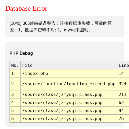
Database Error
(1040) 365建站错误警告：连接数据库失败，可能的原
因：1、数据库密码不对; 2、mysql未启动。
PHP Debug
No.
File
Line
1
/index.php
14
2
/source/function/function_extend.php
324
3
/source/class/jzmysql.class.php
211
4
/source/class/jzmysql.class.php
62
5
/source/class/jzmysql.class.php
94
6
/source/class/jzmysql.class.php
76