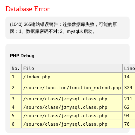
Database Error
(1040) 365建站错误警告：连接数据库失败，可能的原
因：1、数据库密码不对; 2、mysql未启动。
PHP Debug
No.
File
Line
1
/index.php
14
2
/source/function/function_extend.php
324
3
/source/class/jzmysql.class.php
211
4
/source/class/jzmysql.class.php
62
5
/source/class/jzmysql.class.php
94
6
/source/class/jzmysql.class.php
76