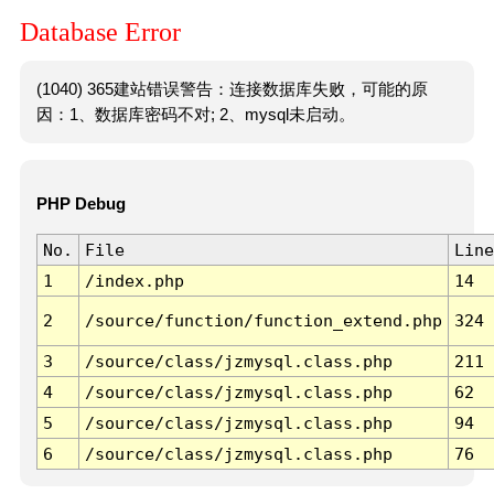
Database Error
(1040) 365建站错误警告：连接数据库失败，可能的原
因：1、数据库密码不对; 2、mysql未启动。
PHP Debug
No.
File
Line
1
/index.php
14
2
/source/function/function_extend.php
324
3
/source/class/jzmysql.class.php
211
4
/source/class/jzmysql.class.php
62
5
/source/class/jzmysql.class.php
94
6
/source/class/jzmysql.class.php
76