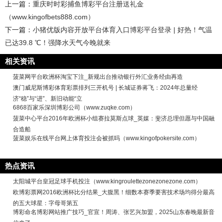
上一篇：
重庆时时彩捕鱼博彩平台注册送礼金
（www.kingofbets888.com）
下一篇：
小猪优版内容开放平台体育入口博彩平台登录 | 好热！气温
已达39.8 ℃！强降水天气今晚就来
相关资讯
菠菜网平台欧洲杯淘宝下注_新规出台推动银行外汇业务经由再造
澳门威尼斯博彩体育彩票排列三开机号 | 长城证券蒋飞：2024年总量经
济“稳”与“进”、新旧动能“立
6868百家乐深圳博彩公司（www.zuqke.com）
菠菜中心平台2016年欧洲杯小组赛拉莫斯点球_英媒：斐济总理但愿与中国融
合造船
菠菜娱乐在线平台网上体育投注会被抓吗（www.kingofpokersite.com）
热点资讯
太阳城平台皇冠足球手机投注（www.kingroulettezonezonezone.com）
欧博彩票网2016欧洲杯比分结果_大腹黑！细数本赛季要害技术场均得分最高
的五大球星：字母哥第五
博彩命名博彩网站推广技巧_官宣！周涛、张艺兴加盟，2025山东春晚最新音