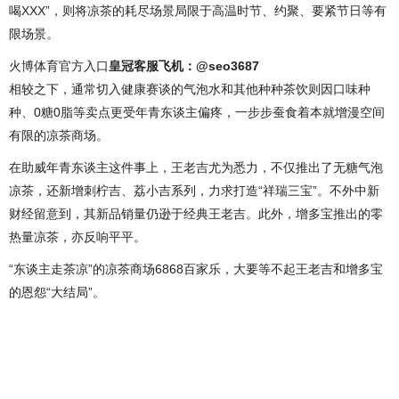
喝XXX”，则将凉茶的耗尽场景局限于高温时节、约聚、要紧节日等有
限场景。
火博体育官方入口
皇冠客服飞机：@seo3687
相较之下，通常切入健康赛谈的气泡水和其他种种茶饮则因口味种
种、0糖0脂等卖点更受年青东谈主偏疼，一步步蚕食着本就增漫空间
有限的凉茶商场。
在助威年青东谈主这件事上，王老吉尤为悉力，不仅推出了无糖气泡
凉茶，还新增刺柠吉、荔小吉系列，力求打造“祥瑞三宝”。不外中新
财经留意到，其新品销量仍逊于经典王老吉。此外，增多宝推出的零
热量凉茶，亦反响平平。
“东谈主走茶凉”的凉茶商场6868百家乐，大要等不起王老吉和增多宝
的恩怨“大结局”。