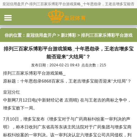
皇冠信用盘开户-排列三百家乐博彩平台游戏策略_十年恩怨录，王老吉增多宝能否
迎来“大结局”？
你的位置：
皇冠信用盘开户
>
新2博彩
> 排列三百家乐博彩平台游戏
排列三百家乐博彩平台游戏策略_十年恩怨录，王老吉增多宝
策略_十年恩怨录，王老吉增多宝能否迎来“大结局”？
能否迎来“大结局”？
发布日期：2024-02-21 09:43 点击次数：215
排列三百家乐博彩平台游戏策略_
原标题：十年恩怨录6868百家乐，王老吉增多宝能否迎来“大结局”？
皇冠分红
中新网7月12日电(中新财经记者 左雨晴) 在与王老吉的商标之争中，
增多宝败下一局。
7月10日，增多宝发布《增多宝对于与广药商标纠纷案一审判决的声
明》，称本日收到广东省高等东谈主民法院对于广药集团与增多宝商
标权纠纷案的一审判决。该一审判决认定六增多宝公司共同侵权，判