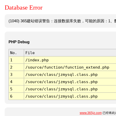
Database Error
(1040) 365建站错误警告：连接数据库失败，可能的原因：1、数
PHP Debug
No.
File
1
/index.php
2
/source/function/function_extend.php
3
/source/class/jzmysql.class.php
4
/source/class/jzmysql.class.php
5
/source/class/jzmysql.class.php
6
/source/class/jzmysql.class.php
www.365jz.com
已经将此