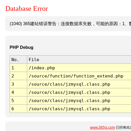
Database Error
(1040) 365建站错误警告：连接数据库失败，可能的原因：1、数
PHP Debug
No.
File
1
/index.php
2
/source/function/function_extend.php
3
/source/class/jzmysql.class.php
4
/source/class/jzmysql.class.php
5
/source/class/jzmysql.class.php
6
/source/class/jzmysql.class.php
www.365jz.com
已经将此