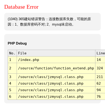
Database Error
(1040) 365建站错误警告：连接数据库失败，可能的原
因：1、数据库密码不对; 2、mysql未启动。
PHP Debug
No.
File
Line
1
/index.php
14
2
/source/function/function_extend.php
324
3
/source/class/jzmysql.class.php
211
4
/source/class/jzmysql.class.php
62
5
/source/class/jzmysql.class.php
94
6
/source/class/jzmysql.class.php
76