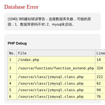
Database Error
(1040) 365建站错误警告：连接数据库失败，可能的原
因：1、数据库密码不对; 2、mysql未启动。
PHP Debug
No.
File
Line
1
/index.php
14
2
/source/function/function_extend.php
324
3
/source/class/jzmysql.class.php
211
4
/source/class/jzmysql.class.php
62
5
/source/class/jzmysql.class.php
94
6
/source/class/jzmysql.class.php
76