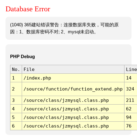
Database Error
(1040) 365建站错误警告：连接数据库失败，可能的原
因：1、数据库密码不对; 2、mysql未启动。
PHP Debug
No.
File
Line
1
/index.php
14
2
/source/function/function_extend.php
324
3
/source/class/jzmysql.class.php
211
4
/source/class/jzmysql.class.php
62
5
/source/class/jzmysql.class.php
94
6
/source/class/jzmysql.class.php
76