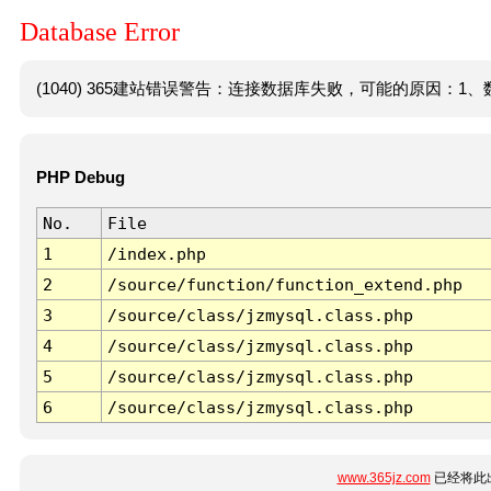
Database Error
(1040) 365建站错误警告：连接数据库失败，可能的原因：1、数
PHP Debug
No.
File
1
/index.php
2
/source/function/function_extend.php
3
/source/class/jzmysql.class.php
4
/source/class/jzmysql.class.php
5
/source/class/jzmysql.class.php
6
/source/class/jzmysql.class.php
www.365jz.com
已经将此