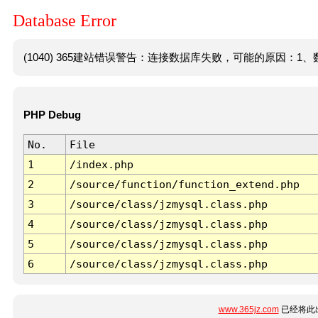
Database Error
(1040) 365建站错误警告：连接数据库失败，可能的原因：1、数
PHP Debug
No.
File
1
/index.php
2
/source/function/function_extend.php
3
/source/class/jzmysql.class.php
4
/source/class/jzmysql.class.php
5
/source/class/jzmysql.class.php
6
/source/class/jzmysql.class.php
www.365jz.com
已经将此