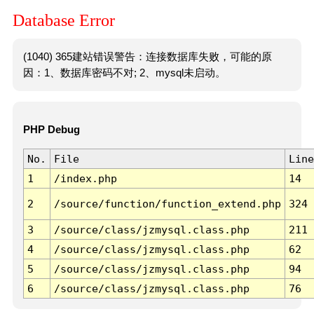
Database Error
(1040) 365建站错误警告：连接数据库失败，可能的原
因：1、数据库密码不对; 2、mysql未启动。
PHP Debug
No.
File
Line
1
/index.php
14
2
/source/function/function_extend.php
324
3
/source/class/jzmysql.class.php
211
4
/source/class/jzmysql.class.php
62
5
/source/class/jzmysql.class.php
94
6
/source/class/jzmysql.class.php
76