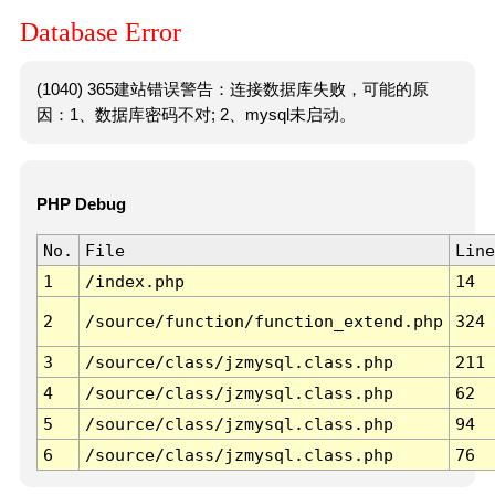
Database Error
(1040) 365建站错误警告：连接数据库失败，可能的原
因：1、数据库密码不对; 2、mysql未启动。
PHP Debug
No.
File
Line
1
/index.php
14
2
/source/function/function_extend.php
324
3
/source/class/jzmysql.class.php
211
4
/source/class/jzmysql.class.php
62
5
/source/class/jzmysql.class.php
94
6
/source/class/jzmysql.class.php
76