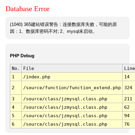
Database Error
(1040) 365建站错误警告：连接数据库失败，可能的原
因：1、数据库密码不对; 2、mysql未启动。
PHP Debug
No.
File
Line
1
/index.php
14
2
/source/function/function_extend.php
324
3
/source/class/jzmysql.class.php
211
4
/source/class/jzmysql.class.php
62
5
/source/class/jzmysql.class.php
94
6
/source/class/jzmysql.class.php
76