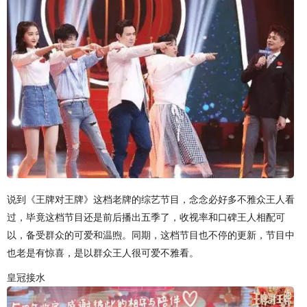
说到《王牌对王牌》这档老牌的综艺节目，念念必好多不雅众王人看
过，毕竟这档节目还是前后播出五季了，收视率和口碑王人相配可
以，备受群众的可爱和温煦。同期，这档节目也不停的更新，节目中
也老是有惊喜，是以群众王人很可爱不雅看。
皇冠接水