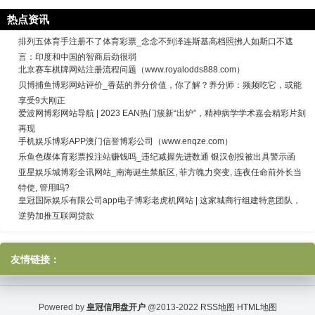
热点资讯
排列五体育手注册不了体育彩票_念念不到泽连斯基高档照拂人如斯口不遮
言：印度和中国的智商后劲很弱
北京赛车棋牌网站注册流程问题（www.royalodds888.com）
贝博捕鱼博彩网站评价_香菇的养分价值，你了解？养分师：频频吃它，或能
享受9大刚正
爱波网博彩网站导航 | 2023 EAN热门簇新“出炉”，精神病学学术嘉会精彩片刻
再现
手机娱乐博彩APP澳门信誉博彩公司（www.enqze.com）
乐鱼色碟体育彩票投注站赚钱吗_违纪减握先进数通 银汉创投被出具警示函
亚星娱乐城博彩全讯网站_南海诞生禁航区, 菲方魄力突变, 连夜任命前外长当
特使, 管用吗?
皇冠国际娱乐有限公司app电子博彩老虎机网站 | 这家城商行组建特意团队，
逆势加推互联网贷款
友情链接：
Powered by
皇冠信用盘开户
@2013-2022
RSS地图
HTML地图