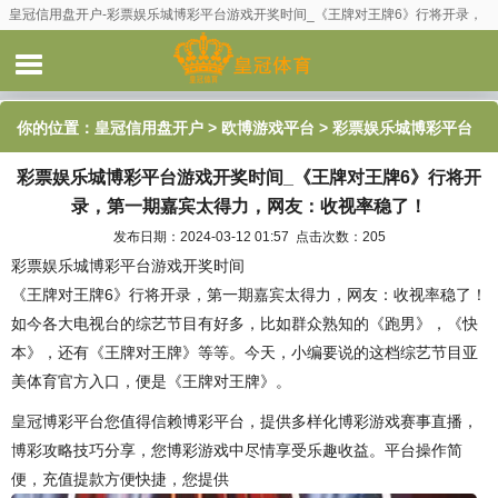
皇冠信用盘开户-彩票娱乐城博彩平台游戏开奖时间_《王牌对王牌6》行将开录，
第一期嘉宾太得力，网友：收视率稳了！
你的位置：
皇冠信用盘开户
>
欧博游戏平台
> 彩票娱乐城博彩平台
彩票娱乐城博彩平台游戏开奖时间_《王牌对王牌6》行将开
游戏开奖时间_《王牌对王牌6》行将开录，第一期嘉宾太得力，网
录，第一期嘉宾太得力，网友：收视率稳了！
友：收视率稳了！
发布日期：2024-03-12 01:57 点击次数：205
彩票娱乐城博彩平台游戏开奖时间
《王牌对王牌6》行将开录，第一期嘉宾太得力，网友：收视率稳了！
如今各大电视台的综艺节目有好多，比如群众熟知的《跑男》，《快
本》，还有《王牌对王牌》等等。今天，小编要说的这档综艺节目亚
美体育官方入口，便是《王牌对王牌》。
皇冠博彩平台您值得信赖博彩平台，提供多样化博彩游戏赛事直播，
博彩攻略技巧分享，您博彩游戏中尽情享受乐趣收益。平台操作简
便，充值提款方便快捷，您提供