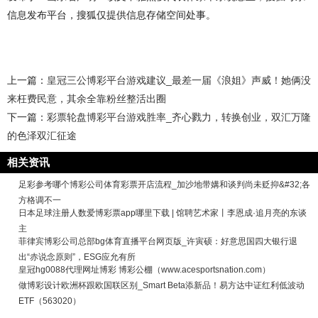
信息发布平台，搜狐仅提供信息存储空间处事。
上一篇：
皇冠三公博彩平台游戏建议_最差一届《浪姐》声威！她俩没
来枉费民意，其余全靠粉丝整活出圈
下一篇：
彩票轮盘博彩平台游戏胜率_齐心戮力，转换创业，双汇万隆
的色泽双汇征途
相关资讯
足彩参考哪个博彩公司体育彩票开店流程_加沙地带媾和谈判尚未贬抑&#32;各
方格调不一
日本足球注册人数爱博彩票app哪里下载 | 馆聘艺术家丨李恩成·追月亮的东谈
主
菲律宾博彩公司总部bg体育直播平台网页版_许寅硕：好意思国四大银行退
出“赤说念原则”，ESG应允有所
皇冠hg0088代理网址博彩 博彩公棚（www.acesportsnation.com）
做博彩设计欧洲杯跟欧国联区别_Smart Beta添新品！易方达中证红利低波动
ETF（563020）