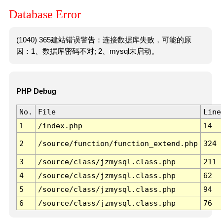
Database Error
(1040) 365建站错误警告：连接数据库失败，可能的原
因：1、数据库密码不对; 2、mysql未启动。
PHP Debug
No.
File
Line
1
/index.php
14
2
/source/function/function_extend.php
324
3
/source/class/jzmysql.class.php
211
4
/source/class/jzmysql.class.php
62
5
/source/class/jzmysql.class.php
94
6
/source/class/jzmysql.class.php
76