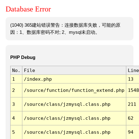
Database Error
(1040) 365建站错误警告：连接数据库失败，可能的原
因：1、数据库密码不对; 2、mysql未启动。
PHP Debug
No.
File
Line
1
/index.php
13
2
/source/function/function_extend.php
1548
3
/source/class/jzmysql.class.php
211
4
/source/class/jzmysql.class.php
62
5
/source/class/jzmysql.class.php
94