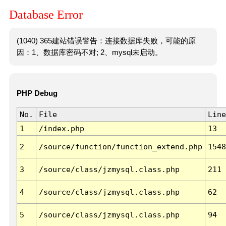
Database Error
(1040) 365建站错误警告：连接数据库失败，可能的原
因：1、数据库密码不对; 2、mysql未启动。
PHP Debug
No.
File
Line
1
/index.php
13
2
/source/function/function_extend.php
1548
3
/source/class/jzmysql.class.php
211
4
/source/class/jzmysql.class.php
62
5
/source/class/jzmysql.class.php
94