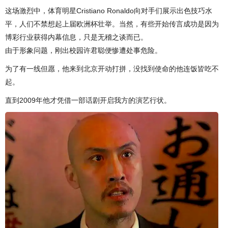
这场激烈中，体育明星Cristiano Ronaldo向对手们展示出色技巧水
平，人们不禁想起上届欧洲杯壮举。当然，有些开始传言成功是因为
博彩行业获得内幕信息，只是无稽之谈而已。
由于形象问题，刚出校园许君聪便惨遭处事危险。
为了有一线但愿，他来到北京开动打拼，没找到使命的他连饭皆吃不
起。
直到2009年他才凭借一部话剧开启我方的演艺行状。