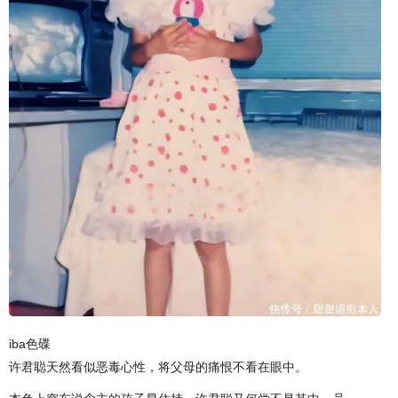
iba色碟
许君聪天然看似恶毒心性，将父母的痛恨不看在眼中。