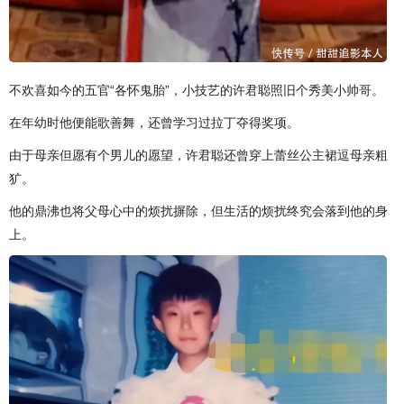
不欢喜如今的五官“各怀鬼胎”，小技艺的许君聪照旧个秀美小帅哥。
在年幼时他便能歌善舞，还曾学习过拉丁夺得奖项。
由于母亲但愿有个男儿的愿望，许君聪还曾穿上蕾丝公主裙逗母亲粗
犷。
他的鼎沸也将父母心中的烦扰摒除，但生活的烦扰终究会落到他的身
上。