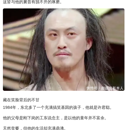
这皆与他的曩昔有脱不开的琢磨。
藏在笑脸背后的不甘
1984年，东北多了一个充满搞笑基因的孩子，他就是许君聪。
他的父母是刚下岗的工东说念主，是以他的童年并不富余。
天然贫窭，但他的生活却充满鼎沸。