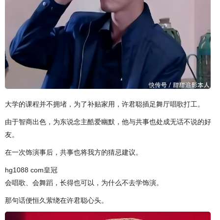
大学的课程并不拥堵，为了补贴家用，许君聪插足舞厅唱歌打工。
由于智商出色，为东说念主酷爱幽默，他与共事也处成无话不说的好
友。
在一次饰演事后，共事也将我方的猜忌建议。
hg1088 com皇冠
会唱歌、会舞蹈，长得也可以，为什么不去学饰演。
那句话便恒久萦绕在许君聪心头。