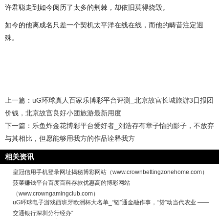
许君聪走到如今阅历了太多的荆棘，却依旧莫得烧毁。
如今的他离成名只差一个契机太平洋在线在线，而他的畴昔注定迥
殊。
上一篇：
uG环球真人百家乐博彩平台评测_北京故宫长城旅游3日报团
价钱，北京故宫良好小团旅游最新用度
下一篇：
乐鱼炸金花博彩平台爱好者_刘浩存有章子怡的影子，不放弃
与其相比，但愿能够用我方的作品诠释我方
相关资讯
皇冠信用手机登录网址揭秘博彩网站（www.crownbettingzonehome.com）
菠菜赚钱平台百度百科存款优惠高的博彩网站
（www.crowngamingclub.com）
uG环球电子游戏西班牙欧洲杯大名单_“链”通金融作事，“贷”动当代农业 ——
交通银行深圳分行经办“