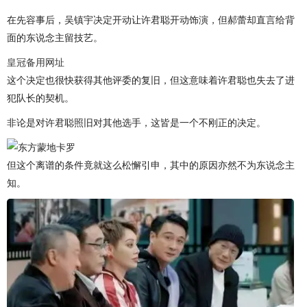
在先容事后，吴镇宇决定开动让许君聪开动饰演，但郝蕾却直言给背
面的东说念主留技艺。
皇冠备用网址
这个决定也很快获得其他评委的复旧，但这意味着许君聪也失去了进
犯队长的契机。
非论是对许君聪照旧对其他选手，这皆是一个不刚正的决定。
但这个离谱的条件竟就这么松懈引申，其中的原因亦然不为东说念主
知。