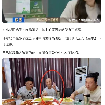
对比背面选手的临场阐扬，其中的原因简略便有了解释。
许君聪早在多个综艺节目中演出临场阐扬，他的训戒是其他选手所不
可比拟。
早已解释我方智商的他，在所有评委心中也有了比拟。