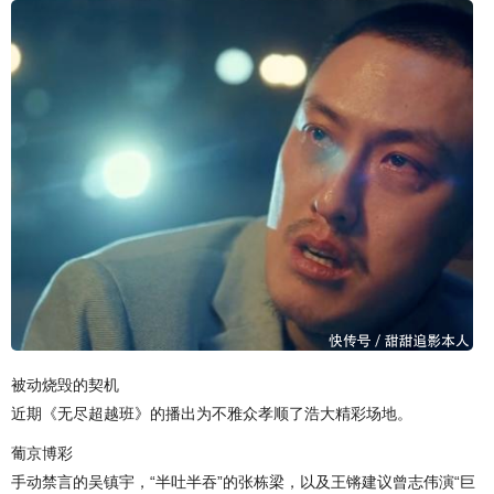
被动烧毁的契机
近期《无尽超越班》的播出为不雅众孝顺了浩大精彩场地。
葡京博彩
手动禁言的吴镇宇，“半吐半吞”的张栋梁，以及王锵建议曾志伟演“巨