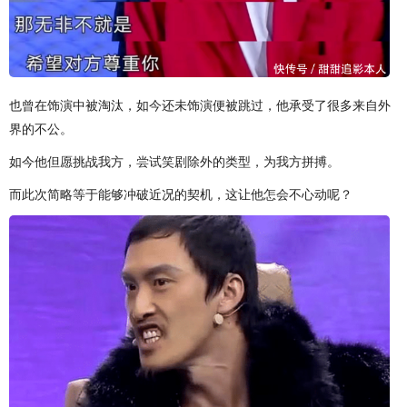
也曾在饰演中被淘汰，如今还未饰演便被跳过，他承受了很多来自外
界的不公。
如今他但愿挑战我方，尝试笑剧除外的类型，为我方拼搏。
而此次简略等于能够冲破近况的契机，这让他怎会不心动呢？