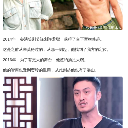
2014年，参演笑剧节谋划许君聪，获得了台下蛮横修起。
这是之前从来莫得过的，从那一刻起，他找到了我方的定位。
2016年，为了有更大的舞台，他签约插足大碗。
他的智商也受到贾玲的重用，从此刻起他也有了靠山。