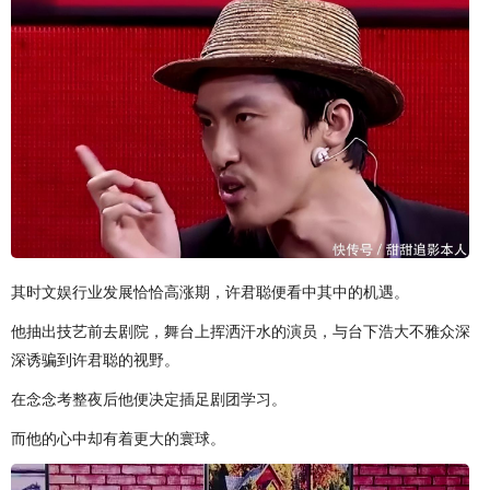
其时文娱行业发展恰恰高涨期，许君聪便看中其中的机遇。
他抽出技艺前去剧院，舞台上挥洒汗水的演员，与台下浩大不雅众深
深诱骗到许君聪的视野。
在念念考整夜后他便决定插足剧团学习。
而他的心中却有着更大的寰球。