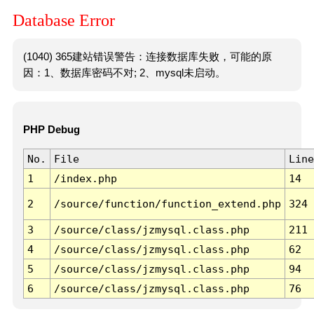
Database Error
(1040) 365建站错误警告：连接数据库失败，可能的原
因：1、数据库密码不对; 2、mysql未启动。
PHP Debug
No.
File
Line
1
/index.php
14
2
/source/function/function_extend.php
324
3
/source/class/jzmysql.class.php
211
4
/source/class/jzmysql.class.php
62
5
/source/class/jzmysql.class.php
94
6
/source/class/jzmysql.class.php
76