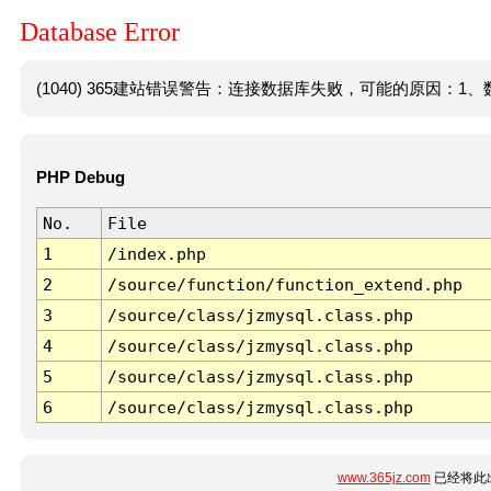
Database Error
(1040) 365建站错误警告：连接数据库失败，可能的原因：1、数
PHP Debug
No.
File
1
/index.php
2
/source/function/function_extend.php
3
/source/class/jzmysql.class.php
4
/source/class/jzmysql.class.php
5
/source/class/jzmysql.class.php
6
/source/class/jzmysql.class.php
www.365jz.com
已经将此