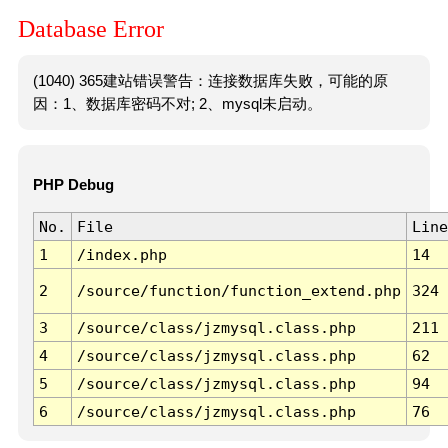
Database Error
(1040) 365建站错误警告：连接数据库失败，可能的原
因：1、数据库密码不对; 2、mysql未启动。
PHP Debug
No.
File
Line
1
/index.php
14
2
/source/function/function_extend.php
324
3
/source/class/jzmysql.class.php
211
4
/source/class/jzmysql.class.php
62
5
/source/class/jzmysql.class.php
94
6
/source/class/jzmysql.class.php
76