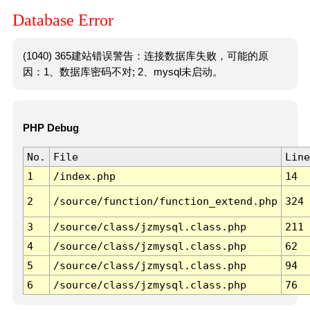
Database Error
(1040) 365建站错误警告：连接数据库失败，可能的原
因：1、数据库密码不对; 2、mysql未启动。
PHP Debug
No.
File
Line
1
/index.php
14
2
/source/function/function_extend.php
324
3
/source/class/jzmysql.class.php
211
4
/source/class/jzmysql.class.php
62
5
/source/class/jzmysql.class.php
94
6
/source/class/jzmysql.class.php
76