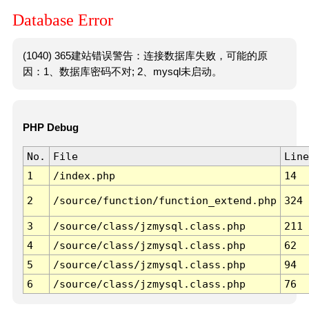
Database Error
(1040) 365建站错误警告：连接数据库失败，可能的原
因：1、数据库密码不对; 2、mysql未启动。
PHP Debug
No.
File
Line
1
/index.php
14
2
/source/function/function_extend.php
324
3
/source/class/jzmysql.class.php
211
4
/source/class/jzmysql.class.php
62
5
/source/class/jzmysql.class.php
94
6
/source/class/jzmysql.class.php
76