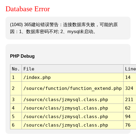
Database Error
(1040) 365建站错误警告：连接数据库失败，可能的原
因：1、数据库密码不对; 2、mysql未启动。
PHP Debug
No.
File
Line
1
/index.php
14
2
/source/function/function_extend.php
324
3
/source/class/jzmysql.class.php
211
4
/source/class/jzmysql.class.php
62
5
/source/class/jzmysql.class.php
94
6
/source/class/jzmysql.class.php
76