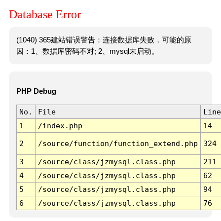
Database Error
(1040) 365建站错误警告：连接数据库失败，可能的原
因：1、数据库密码不对; 2、mysql未启动。
PHP Debug
No.
File
Line
1
/index.php
14
2
/source/function/function_extend.php
324
3
/source/class/jzmysql.class.php
211
4
/source/class/jzmysql.class.php
62
5
/source/class/jzmysql.class.php
94
6
/source/class/jzmysql.class.php
76