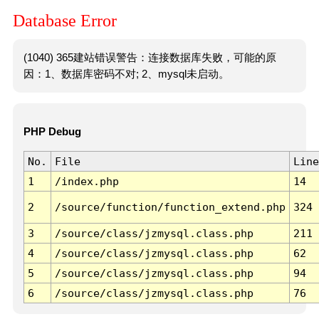
Database Error
(1040) 365建站错误警告：连接数据库失败，可能的原
因：1、数据库密码不对; 2、mysql未启动。
PHP Debug
No.
File
Line
1
/index.php
14
2
/source/function/function_extend.php
324
3
/source/class/jzmysql.class.php
211
4
/source/class/jzmysql.class.php
62
5
/source/class/jzmysql.class.php
94
6
/source/class/jzmysql.class.php
76