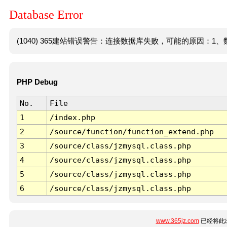
Database Error
(1040) 365建站错误警告：连接数据库失败，可能的原因：1、数
PHP Debug
No.
File
1
/index.php
2
/source/function/function_extend.php
3
/source/class/jzmysql.class.php
4
/source/class/jzmysql.class.php
5
/source/class/jzmysql.class.php
6
/source/class/jzmysql.class.php
www.365jz.com
已经将此