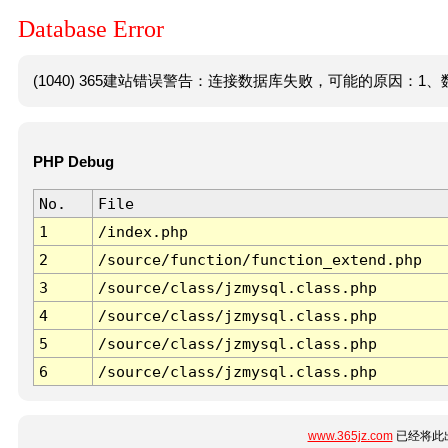
Database Error
(1040) 365建站错误警告：连接数据库失败，可能的原因：1、数
PHP Debug
No.
File
1
/index.php
2
/source/function/function_extend.php
3
/source/class/jzmysql.class.php
4
/source/class/jzmysql.class.php
5
/source/class/jzmysql.class.php
6
/source/class/jzmysql.class.php
www.365jz.com
已经将此