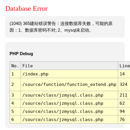
Database Error
(1040) 365建站错误警告：连接数据库失败，可能的原
因：1、数据库密码不对; 2、mysql未启动。
PHP Debug
No.
File
Line
1
/index.php
14
2
/source/function/function_extend.php
324
3
/source/class/jzmysql.class.php
211
4
/source/class/jzmysql.class.php
62
5
/source/class/jzmysql.class.php
94
6
/source/class/jzmysql.class.php
76