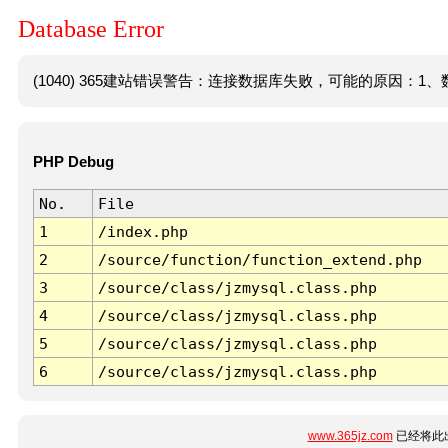
Database Error
(1040) 365建站错误警告：连接数据库失败，可能的原因：1、数
PHP Debug
No.
File
1
/index.php
2
/source/function/function_extend.php
3
/source/class/jzmysql.class.php
4
/source/class/jzmysql.class.php
5
/source/class/jzmysql.class.php
6
/source/class/jzmysql.class.php
www.365jz.com
已经将此