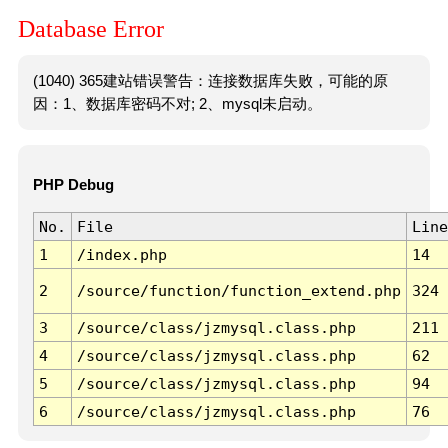
Database Error
(1040) 365建站错误警告：连接数据库失败，可能的原
因：1、数据库密码不对; 2、mysql未启动。
PHP Debug
No.
File
Line
1
/index.php
14
2
/source/function/function_extend.php
324
3
/source/class/jzmysql.class.php
211
4
/source/class/jzmysql.class.php
62
5
/source/class/jzmysql.class.php
94
6
/source/class/jzmysql.class.php
76