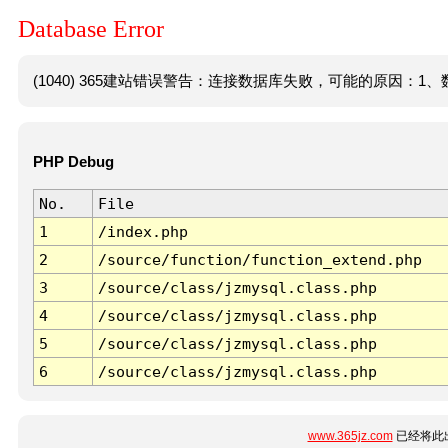
Database Error
(1040) 365建站错误警告：连接数据库失败，可能的原因：1、数
PHP Debug
No.
File
1
/index.php
2
/source/function/function_extend.php
3
/source/class/jzmysql.class.php
4
/source/class/jzmysql.class.php
5
/source/class/jzmysql.class.php
6
/source/class/jzmysql.class.php
www.365jz.com
已经将此