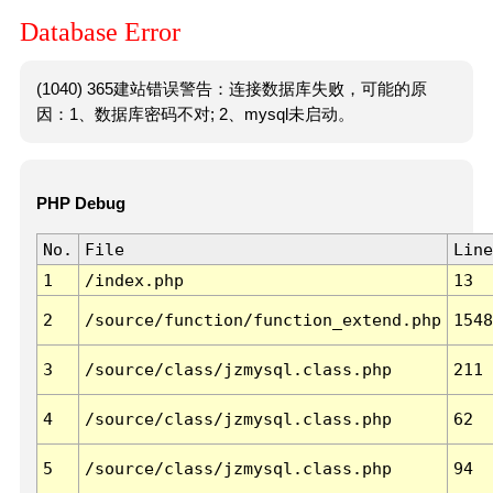
Database Error
(1040) 365建站错误警告：连接数据库失败，可能的原
因：1、数据库密码不对; 2、mysql未启动。
PHP Debug
No.
File
Line
1
/index.php
13
2
/source/function/function_extend.php
1548
3
/source/class/jzmysql.class.php
211
4
/source/class/jzmysql.class.php
62
5
/source/class/jzmysql.class.php
94