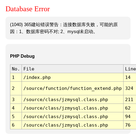
Database Error
(1040) 365建站错误警告：连接数据库失败，可能的原
因：1、数据库密码不对; 2、mysql未启动。
PHP Debug
No.
File
Line
1
/index.php
14
2
/source/function/function_extend.php
324
3
/source/class/jzmysql.class.php
211
4
/source/class/jzmysql.class.php
62
5
/source/class/jzmysql.class.php
94
6
/source/class/jzmysql.class.php
76