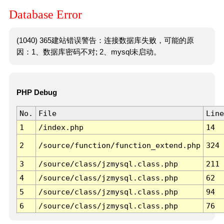
Database Error
(1040) 365建站错误警告：连接数据库失败，可能的原
因：1、数据库密码不对; 2、mysql未启动。
PHP Debug
No.
File
Line
1
/index.php
14
2
/source/function/function_extend.php
324
3
/source/class/jzmysql.class.php
211
4
/source/class/jzmysql.class.php
62
5
/source/class/jzmysql.class.php
94
6
/source/class/jzmysql.class.php
76