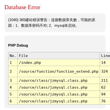
Database Error
(1040) 365建站错误警告：连接数据库失败，可能的原
因：1、数据库密码不对; 2、mysql未启动。
PHP Debug
No.
File
Line
1
/index.php
14
2
/source/function/function_extend.php
324
3
/source/class/jzmysql.class.php
211
4
/source/class/jzmysql.class.php
62
5
/source/class/jzmysql.class.php
94
6
/source/class/jzmysql.class.php
76